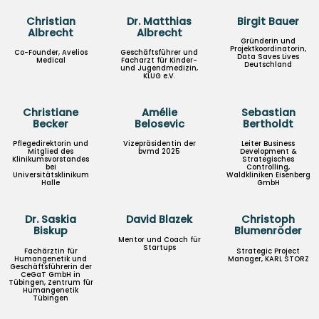
Christian
Dr. Matthias
Birgit Bauer
Albrecht
Albrecht
Gründerin und
Projektkoordinatorin,
Co-Founder, Avelios
Geschäftsführer und
Data Saves Lives
Medical
Facharzt für Kinder-
Deutschland
und Jugendmedizin,
KLUG e.V.
Christiane
Amélie
Sebastian
Becker
Belosevic
Bertholdt
Pflegedirektorin und
Vizepräsidentin der
Leiter Business
Mitglied des
bvmd 2025
Development &
Klinikumsvorstandes
Strategisches
bei
Controlling,
Universitätsklinikum
Waldkliniken Eisenberg
Halle
GmbH
Dr. Saskia
David Blazek
Christoph
Biskup
Blumenröder
Mentor und Coach für
Startups
Fachärztin für
Strategic Project
Humangenetik und
Manager, KARL STORZ
Geschäftsführerin der
CeGaT GmbH in
Tübingen, Zentrum für
Humangenetik
Tübingen