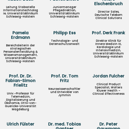
Elschenbruch
Leitung Stabsstelle
Juniormanager
Informationstechnolog
Pflegedirektion,
Director Sales,
ie, Universitätsklinikum
Universitätsklinikum
Deutsche Telekom
Schleswig-Holstein
Schleswig-Holstein
Clinical Solutions
Pamela
Philipp Ess
Prof. Derk Frank
Erdmann
Technologie- und
Direktor Klinik für
Datenschutzanwalt
Innere Medizin III,
Bereichsleiterin der
Kardiologie und
strategischen
Intensivmedizin,
Personalentwicklung &
Universitätsklinikum
Wissensmanagement,
Schleswig-Holstein
Universitätsklinikum
Schleswig-Holstein
Prof. Dr. Dr.
Prof. Dr. Tom
Jordan Fulcher
Fabian-Simon
Fritz
Clinical Product
Frielitz
Specialist, Wolters
Neurowissenschaftler
Kluwer Health –
und Entwickler von
Univ.-Professor für
Clinical Effectiveness
Jymmin
Telemedizin,
Digitalisierung und
Ökonomie, Otto-von-
Guericke-Universität
Magdeburg
Ulrich Fülster
Dr. med. Tobias
Dr. Peter
Gantner
Gausmann