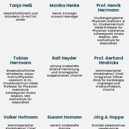
Tanja Heiß
Monika Henke
Prof. Henrik
Herrmann
Geschäftsführerin und
Senior Strategic
Gründerin, ID-NATIVE
Account Manager
Studiengangsleiter
GmbH
Physician Assistant, B.
Sc., Studienzentrum
Heide Professor für
Physician Assistance,
Schwerpunkt Innere
Medizin, SRH
Hochschule für
Gesundheit
Tobias
Ralf Heyder
Prof. Gerhard
Herrmann
Hindricks
Leitung Stabsstelle
Externe Vernetzung
Wissenschaftlicher
Kommissarischer
und Strategische
Mitarbeiter, aQua-
Klinikdirektor/ Chief
Kooperationen, Charité
InstitutPhysician
Integration Officer
Assistant, B. Sc.,
Klinik für Kardiologie,
Studienzentrum Heide
Angiologie und
Professor für Physician
Intensivmedizin,
Assistance,
Charité
Schwerpunkt Innere
Medizin, SRH
Hochschule für
Gesundheit
Volker Hofmann
Susann Homann
Jörg A. Hoppe
Kommissarischer
Leiterin Stabsstelle
Gründer yeswecan!cer,
Klinikdirektor/ Chief
digitale
yeswecan!cer