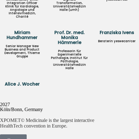
Integration Officer
Transformation,
Klinik für Kardiologie,
Universitätsmedizin
Angiologie und
Halle (umh)
Intensivmedizin,
Charité
Miriam
Prof. Dr. med.
Franziska Ivens
Hundhammer
Monika
Beraterin yeswecan!cer
Hämmerle
Senior Manager New
Business and Product
Professorin für
Development, Thieme
Experimentelle
Gruppe
Pathologie, Institut für
Pathologie,
Universitätsmedizin
Halle
Alice J. Wocher
2027
Köln/Bonn, Germany
XPOMET© Medicinale is the largest interactive
HealthTech convention in Europe.