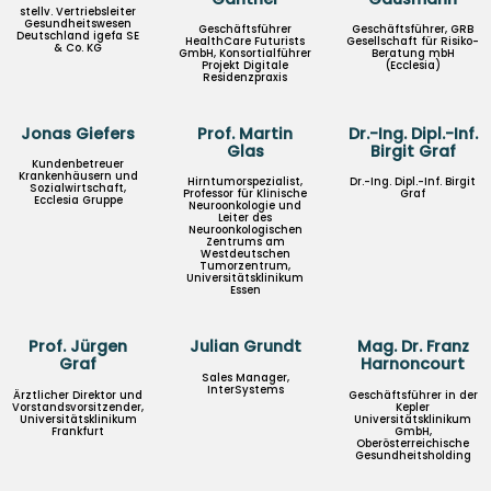
stellv. Vertriebsleiter
Gesundheitswesen
Geschäftsführer
Geschäftsführer, GRB
Deutschland igefa SE
HealthCare Futurists
Gesellschaft für Risiko-
& Co. KG
GmbH, Konsortialführer
Beratung mbH
Projekt Digitale
(Ecclesia)
Residenzpraxis
Jonas Giefers
Prof. Martin
Dr.-Ing. Dipl.-Inf.
Glas
Birgit Graf
Kundenbetreuer
Krankenhäusern und
Hirntumorspezialist,
Dr.-Ing. Dipl.-Inf. Birgit
Sozialwirtschaft,
Professor für Klinische
Graf
Ecclesia Gruppe
Neuroonkologie und
Leiter des
Neuroonkologischen
Zentrums am
Westdeutschen
Tumorzentrum,
Universitätsklinikum
Essen
Prof. Jürgen
Julian Grundt
Mag. Dr. Franz
Graf
Harnoncourt
Sales Manager,
InterSystems
Ärztlicher Direktor und
Geschäftsführer in der
Vorstandsvorsitzender,
Kepler
Universitätsklinikum
Universitätsklinikum
Frankfurt
GmbH,
Oberösterreichische
Gesundheitsholding