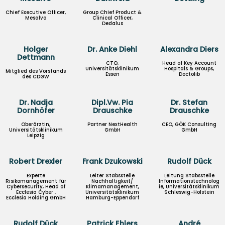
Chief Executive Officer,
Group Chief Product &
Mesalvo
Clinical Officer,
Dedalus
Holger
Dr. Anke Diehl
Alexandra Diers
Dettmann
CTO,
Head of Key Account
Universitätsklinikum
Hospitals & Groups,
Mitglied des Vorstands
Essen
Doctolib
des CDGW
Dr. Nadja
Dipl.Vw. Pia
Dr. Stefan
Dornhöfer
Drauschke
Drauschke
Oberärztin,
Partner NextHealth
CEO, GÖK Consulting
Universitätsklinikum
GmbH
GmbH
Leipzig
Robert Drexler
Frank Dzukowski
Rudolf Dück
Experte
Leiter Stabsstelle
Leitung Stabsstelle
Risikomanagement für
Nachhaltigkeit/
Informationstechnolog
Cybersecurity, Head of
Klimamanagement,
ie, Universitätsklinikum
Ecclesia Cyber ,
Universitätsklinikum
Schleswig-Holstein
Ecclesia Holding GmbH
Hamburg-Eppendorf
Rudolf Dück
Patrick Ehlers
André