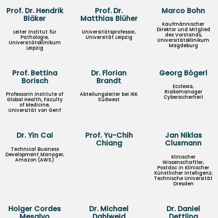
Prof. Dr. Hendrik
Prof. Dr.
Marco Bohn
Bläker
Matthias Blüher
Kaufmännischer
Direktor und Mitglied
Leiter Institut für
Universitätsprofessor,
des Vorstands,
Pathologie,
Universität Leipzig
Universitätsklinikum
Universitätsklinikum
Magdeburg
Leipzig
Prof. Bettina
Dr. Florian
Georg Bögerl
Borisch
Brandt
Ecclesia,
Risikomanager
Professorin Institute of
Abteilungsleiter bei IKK
Cybersicherheit
Global Health, Faculty
Südwest
of Medicine,
Universität von Genf
Dr. Yin Cai
Prof. Yu-Chih
Jan Niklas
Chiang
Clusmann
Technical Business
Development Manager,
Klinischer
Amazon (AWS)
Wissenschaftler,
Postdoc in Klinischer
Künstlicher Intelligenz,
Technische Universität
Dresden
Holger Cordes
Dr. Michael
Dr. Daniel
Mesalvo
Dahlweid
Dettling