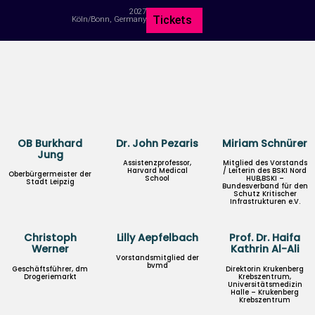
2027
Tickets
Köln/Bonn, Germany
OB Burkhard
Dr. John Pezaris
Miriam Schnürer
Jung
Assistenzprofessor,
Mitglied des Vorstands
Harvard Medical
/ Leiterin des BSKI Nord
Oberbürgermeister der
School
HUB,BSKI –
Stadt Leipzig
Bundesverband für den
Schutz Kritischer
Infrastrukturen e.V.
Christoph
Lilly Aepfelbach
Prof. Dr. Haifa
Werner
Kathrin Al-Ali
Vorstandsmitglied der
bvmd
Geschäftsführer, dm
Direktorin Krukenberg
Drogeriemarkt
Krebszentrum,
Universitätsmedizin
Halle – Krukenberg
Krebszentrum