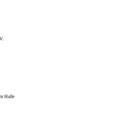
V.
um Halle